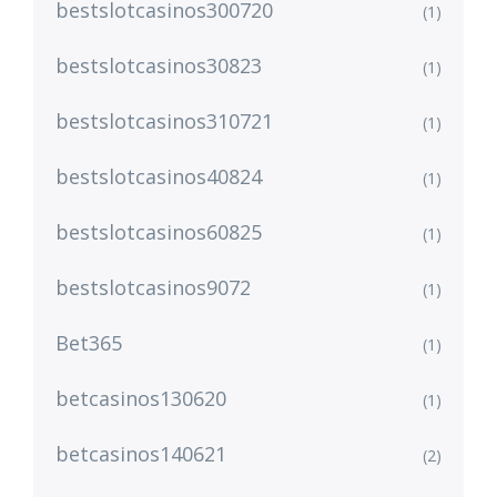
bestslotcasinos300720
(1)
bestslotcasinos30823
(1)
bestslotcasinos310721
(1)
bestslotcasinos40824
(1)
bestslotcasinos60825
(1)
bestslotcasinos9072
(1)
Bet365
(1)
betcasinos130620
(1)
betcasinos140621
(2)