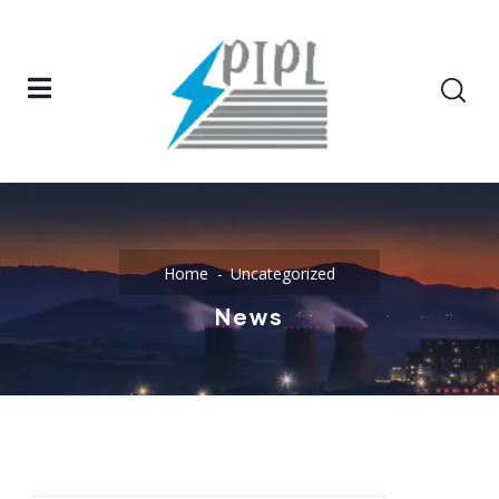
Home
Uncategorized
News