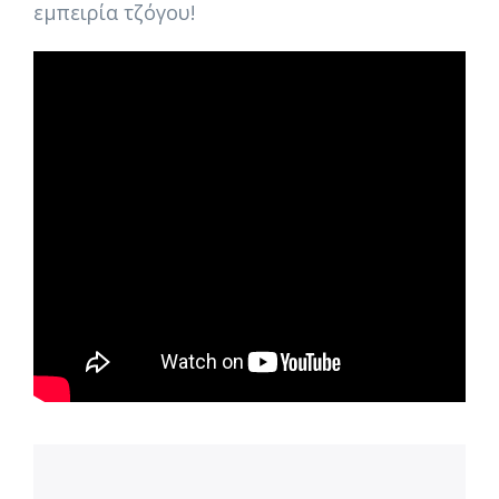
εμπειρία τζόγου!