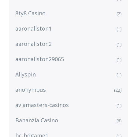
8ty8 Casino
(2)
aaronallston1
(1)
aaronallston2
(1)
aaronallston29065
(1)
Allyspin
(1)
anonymous
(22)
aviamasters-casinos
(1)
Bananzia Casino
(6)
bc-bdgame1
(1)