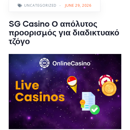
UNCATEGORIZED
-
JUNE 29, 2026
SG Casino Ο απόλυτος
προορισμός για διαδικτυακό
τζόγο