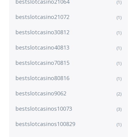
bestslotcasino21064
(1)
bestslotcasino21072
(1)
bestslotcasino30812
(1)
bestslotcasino40813
(1)
bestslotcasino70815
(1)
bestslotcasino80816
(1)
bestslotcasino9062
(2)
bestslotcasinos10073
(3)
bestslotcasinos100829
(1)