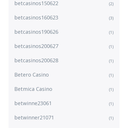
betcasinos150622
(2)
betcasinos160623
(3)
betcasinos190626
(1)
betcasinos200627
(1)
betcasinos200628
(1)
Betero Casino
(1)
Betmica Casino
(1)
betwinne23061
(1)
betwinner21071
(1)